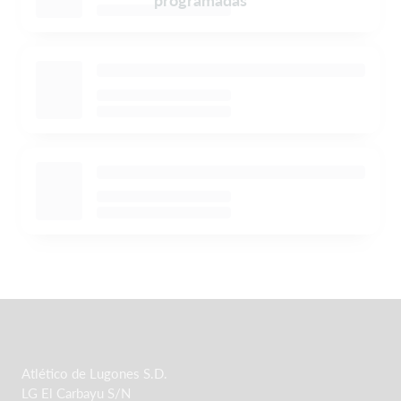
programadas
Atlético de Lugones S.D.
LG El Carbayu S/N